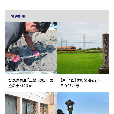
関連記事
古民家再生「土壁の家」―荒
【第17回】伊勢街道を行く―
壁の土づくりか...
その2「松阪...