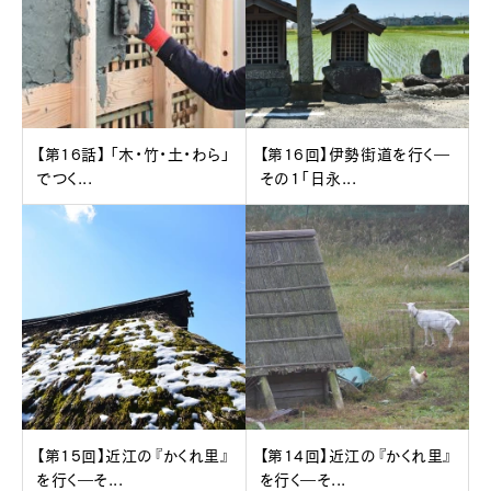
【第16話】 「木・竹・土・わら」
【第16回】伊勢街道を行く―
でつく...
その1「日永...
【第15回】近江の『かくれ里』
【第14回】近江の『かくれ里』
を行く―そ...
を行く―そ...