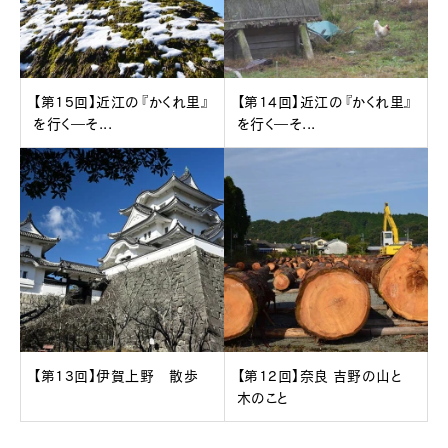
【第15回】近江の『かくれ里』
【第14回】近江の『かくれ里』
を行く―そ...
を行く―そ...
【第13回】伊賀上野 散歩
【第12回】奈良 吉野の山と
木のこと