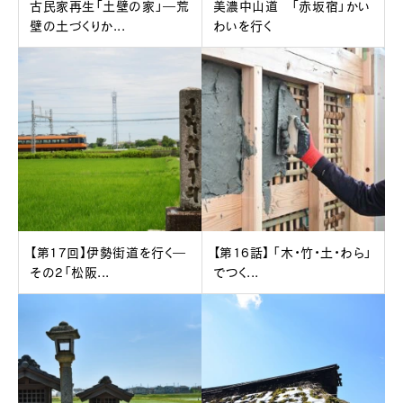
古民家再生「土壁の家」―荒
美濃中山道 「赤坂宿」かい
壁の土づくりか...
わいを行く
【第17回】伊勢街道を行く―
【第16話】 「木・竹・土・わら」
その2「松阪...
でつく...