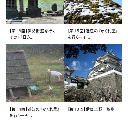
【第16回】伊勢街道を行く―
【第15回】近江の『かくれ里』
その1「日永...
を行く―そ...
【第14回】近江の『かくれ里』
【第13回】伊賀上野 散歩
を行く―そ...