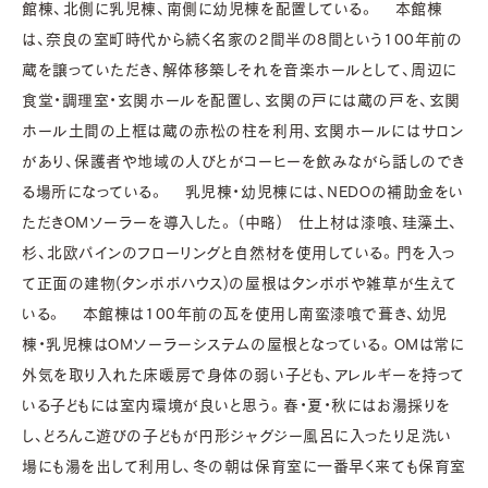
館棟、北側に乳児棟、南側に幼児棟を配置している。 本館棟
は、奈良の室町時代から続く名家の2間半の8間という100年前の
蔵を譲っていただき、解体移築しそれを音楽ホールとして、周辺に
食堂・調理室・玄関ホールを配置し、玄関の戸には蔵の戸を、玄関
ホール土間の上框は蔵の赤松の柱を利用、玄関ホールにはサロン
があり、保護者や地域の人びとがコーヒーを飲みながら話しのでき
る場所になっている。 乳児棟・幼児棟には、ＮＥＤＯの補助金をい
ただきＯＭソーラーを導入した。 (中略) 仕上材は漆喰、珪藻土、
杉、北欧パインのフローリングと自然材を使用している。門を入っ
て正面の建物(タンポポハウス)の屋根はタンポポや雑草が生えて
いる。 本館棟は100年前の瓦を使用し南蛮漆喰で葺き、幼児
棟・乳児棟はＯＭソーラーシステムの屋根となっている。ＯＭは常に
外気を取り入れた床暖房で身体の弱い子ども、アレルギーを持って
いる子どもには室内環境が良いと思う。春・夏・秋にはお湯採りを
し、どろんこ遊びの子どもが円形ジャグジー風呂に入ったり足洗い
場にも湯を出して利用し、冬の朝は保育室に一番早く来ても保育室