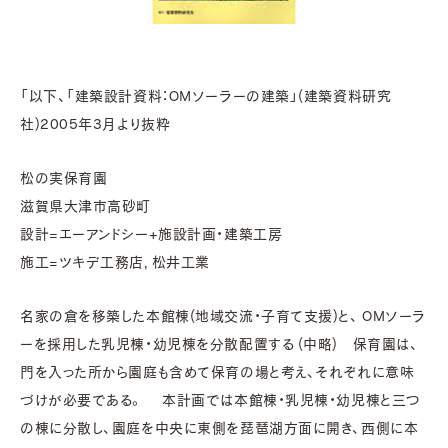
「以下、「建築設計資料：ＯＭソーラーの建築」(建築資料研究
社)2005年3月より抜粋
松の実保育園
滋賀県大津市高砂町
設計=エーアンドシー+施設計画・建築工房
施工=ツキデ工務店，松井工業
名家の倉を移築した本館棟(地域交流・子育て支援)と、 OMソーラ
ーを採用した乳児棟・幼児棟を分散配置する (中略) 保育園は、
門を入った所から園庭も含めて保育の場と考え、それぞれに意味
づけが必要である。 本計画では本館棟・乳児棟・幼児棟と三つ
の棟に分散し、園庭を中央に東側を琵琶湖方面に開き、西側に本